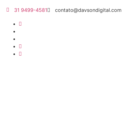
31 9499-4581
contato@davsondigital.com