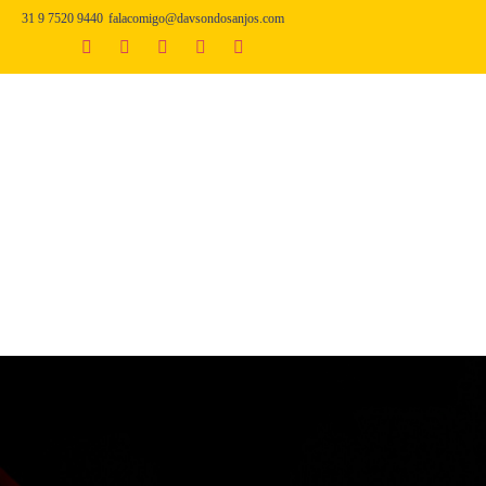
31 9 7520 9440
falacomigo@davsondosanjos.com